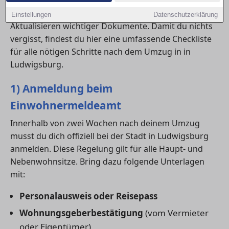
Ummeldung
beim Einwohnermeldeamt, die
Adressänderung
bei Vertragspartnern und das
Einstellungen
Datenschutzerklärung
Aktualisieren wichtiger Dokumente. Damit du nichts
vergisst, findest du hier eine umfassende Checkliste
für alle nötigen Schritte nach dem Umzug in in
Ludwigsburg.
1) Anmeldung beim
Einwohnermeldeamt
Innerhalb von zwei Wochen nach deinem Umzug
musst du dich offiziell bei der Stadt in Ludwigsburg
anmelden. Diese Regelung gilt für alle Haupt- und
Nebenwohnsitze. Bring dazu folgende Unterlagen
mit:
Personalausweis oder Reisepass
Wohnungsgeberbestätigung
(vom Vermieter
oder Eigentümer)