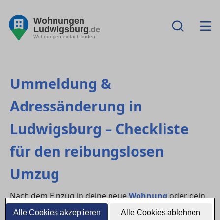
Wohnungen
Ludwigsburg
.de
Wohnungen einfach finden
Ummeldung &
Adressänderung in
Ludwigsburg – Checkliste
für den reibungslosen
Umzug
Nach dem Einzug in deine neue
Wohnung
oder dein
Haus
beginnt der organisatorische Teil: die
Alle Cookies akzeptieren
Alle Cookies ablehnen