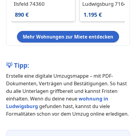
Appartement in
in Ludwigsburg 1.195 
Ilsfeld 74360
Ludwigsburg 71642
schöner Wohnlage
100.57 m²
890 €
1.195 €
Mehr Wohnungen zur Miete entdecken
💡
Tipp:
Erstelle eine digitale Umzugsmappe – mit PDF-
Dokumenten, Verträgen und Bestätigungen. So hast
du alle Unterlagen griffbereit und kannst Fristen
einhalten. Wenn du deine neue
wohnung in
Ludwigsburg
gefunden hast, kannst du viele
Formalitäten schon vor dem Umzug online erledigen.