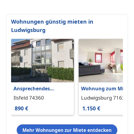
Wohnungen günstig mieten in
Ludwigsburg
Ansprechendes
Wohnung zum Miete
Appartement in
in Ludwigsburg 1.150 
Ilsfeld 74360
Ludwigsburg 71634
schöner Wohnlage
64.42 m²
890 €
1.150 €
Mehr Wohnungen zur Miete entdecken