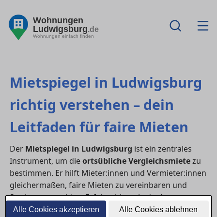
Wohnungen
Ludwigsburg
.de
Wohnungen einfach finden
Mietspiegel in Ludwigsburg
richtig verstehen – dein
Leitfaden für faire Mieten
Der
Mietspiegel in Ludwigsburg
ist ein zentrales
Instrument, um die
ortsübliche Vergleichsmiete
zu
bestimmen. Er hilft Mieter:innen und Vermieter:innen
gleichermaßen, faire Mieten zu vereinbaren und
Streit zu vermeiden. Erfahre hier, wie du den
Mietspiegel richtig liest, berechnest und zur
Alle Cookies akzeptieren
Alle Cookies ablehnen