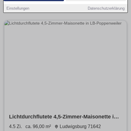
je Stadtteil. Vergleiche
Neubau
und
Bestand
, priorisiere
provisionsfrei
.
Einstellungen
Datenschutzerklärung
Lichtdurchflutete 4,5-Zimmer-Maisonette in
LB-Poppenweiler
4.5 Zi.
ca. 96,00 m²
Ludwigsburg 71642