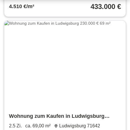
433.000 €
4.510 €/m²
Wohnung zum Kaufen in Ludwigsburg
230.000 € 69 m²
2.5 Zi.
ca. 69,00 m²
Ludwigsburg 71642