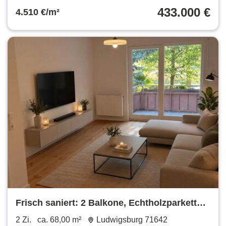
433.000 €
4.510 €/m²
Frisch saniert: 2 Balkone, Echtholzparkett
und Tiefgarage
2 Zi.
ca. 68,00 m²
Ludwigsburg 71642