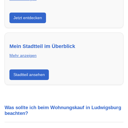
Entdecke Neubauprojekte in Ludwigsburg – modern,
Jetzt entdecken
energieeffizient und sofort bezugsfertig.
Mein Stadtteil im Überblick
Mehr anzeigen
Erfahre mehr über deinen Stadtteil in Ludwigsburg:
Stadtteil ansehen
Lebensqualität, Verkehrsanbindung, Schulen,
Freizeitmöglichkeiten und Mietpreise.
Was sollte ich beim Wohnungskauf in Ludwigsburg
beachten?