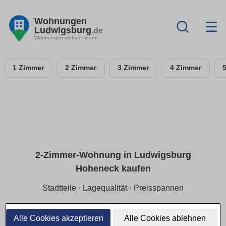
Wohnungen
Ludwigsburg
.de
Wohnungen einfach finden
1 Zimmer
2 Zimmer
3 Zimmer
4 Zimmer
2-Zimmer-Wohnung in Ludwigsburg
Hoheneck kaufen
Stadtteile · Lagequalität · Preisspannen
Für Single/Paare:
2-Zimmer-ETW in Ludwigsburg
Hoheneck
mit Fokus auf
ruhige Lage
und
Preisspannen
Alle Cookies akzeptieren
Alle Cookies ablehnen