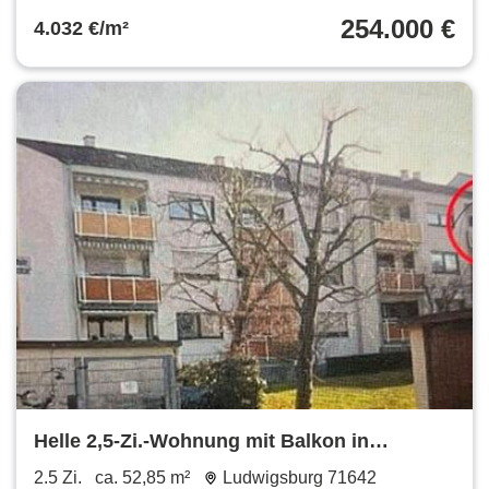
254.000 €
4.032 €/m²
Helle 2,5-Zi.-Wohnung mit Balkon in
Ludwigsburg-Neckarweihingen
2.5 Zi.
ca. 52,85 m²
Ludwigsburg 71642