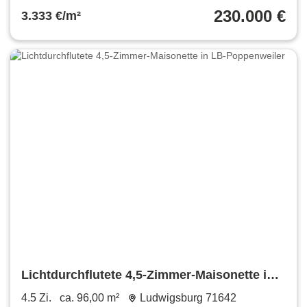
230.000 €
3.333 €/m²
Lichtdurchflutete 4,5-Zimmer-Maisonette in
LB-Poppenweiler
4.5 Zi.
ca. 96,00 m²
Ludwigsburg 71642