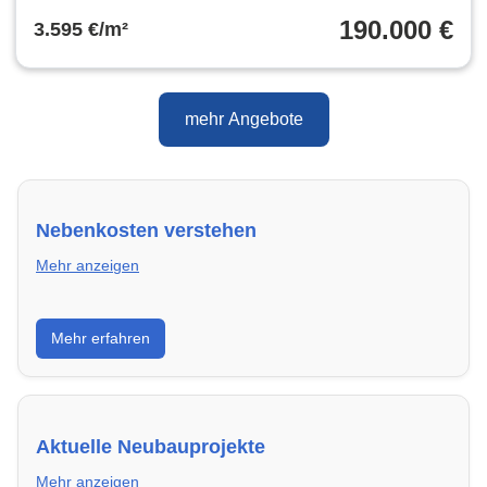
190.000 €
3.595 €/m²
mehr Angebote
Nebenkosten verstehen
Mehr anzeigen
Erfahre, welche Nebenkosten rechtmäßig sind und
Mehr erfahren
wie du deine monatliche Belastung optimieren
kannst.
Aktuelle Neubauprojekte
Mehr anzeigen