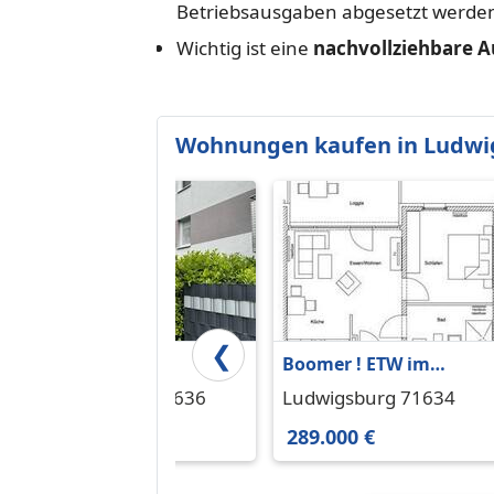
Betriebsausgaben abgesetzt werde
Wichtig ist eine
nachvollziehbare A
Wohnungen kaufen in Ludwi
❮
4 Zimmer
Boomer ! ETW im
Erdgeschosswohnung -
betreuten Wohnen 2-
Ludwigsburg 71636
Ludwigsburg 71634
Modern,
Zimmer
450.000 €
289.000 €
energieeffizient