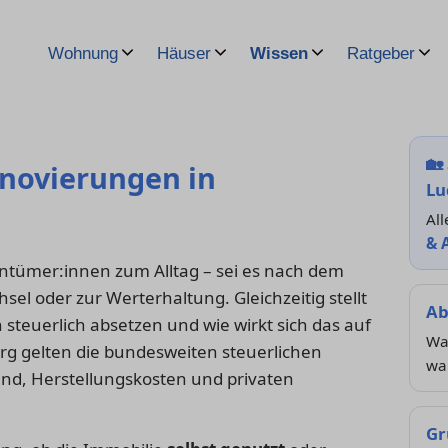
Wohnung
Häuser
Wissen
Ratgeber
🏡
enovierungen in
Lu
All
& 
ntümer:innen zum Alltag – sei es nach dem
el oder zur Werterhaltung. Gleichzeitig stellt
Ab
 steuerlich absetzen und wie wirkt sich das auf
Wan
rg gelten die bundesweiten steuerlichen
wa
nd, Herstellungskosten und privaten
Gr