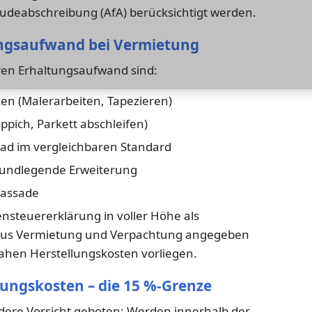
udeabschreibung (AfA) berücksichtigt werden.
tungsaufwand bei Vermietung
aren Erhaltungsaufwand sind:
n (Malerarbeiten, Tapezieren)
pich, Parkett abschleifen)
ad im vergleichbaren Standard
grundlegende Erweiterung
Fassade
steuererklärung in voller Höhe als
aus Vermietung und Verpachtung angegeben
ahen Herstellungskosten vorliegen.
ungskosten – die 15 %-Grenze
dere Vorsicht geboten: Werden innerhalb der