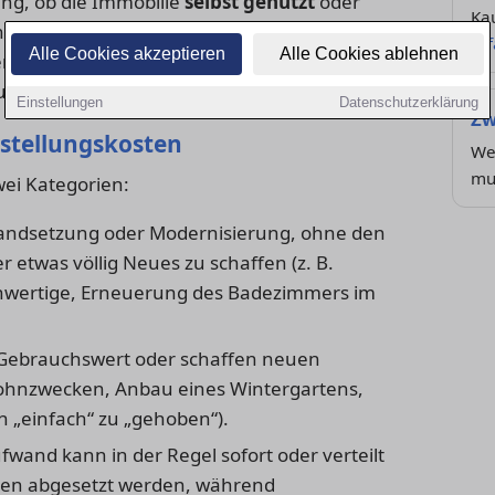
ung, ob die Immobilie
selbst genutzt
oder
Ka
innen Renovierungskosten als Werbungskosten
er
Alle Cookies akzeptieren
Alle Cookies ablehnen
tend machen können, profitieren
teuerermäßigungen für Handwerkerleistungen.
Einstellungen
Datenschutzerklärung
Zw
rstellungskosten
We
mu
wei Kategorien:
tandsetzung oder Modernisierung, ohne den
etwas völlig Neues zu schaffen (z. B.
ichwertige, Erneuerung des Badezimmers im
ebrauchswert oder schaffen neuen
hnzwecken, Anbau eines Wintergartens,
 „einfach“ zu „gehoben“).
fwand kann in der Regel sofort oder verteilt
ten abgesetzt werden, während