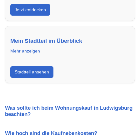
Entdecke Neubauprojekte in Ludwigsburg – modern,
Jetzt entdecken
energieeffizient und sofort bezugsfertig.
Mein Stadtteil im Überblick
Mehr anzeigen
Erfahre mehr über deinen Stadtteil in Ludwigsburg:
Stadtteil ansehen
Lebensqualität, Verkehrsanbindung, Schulen,
Freizeitmöglichkeiten und Mietpreise.
Was sollte ich beim Wohnungskauf in Ludwigsburg
beachten?
Wie hoch sind die Kaufnebenkosten?