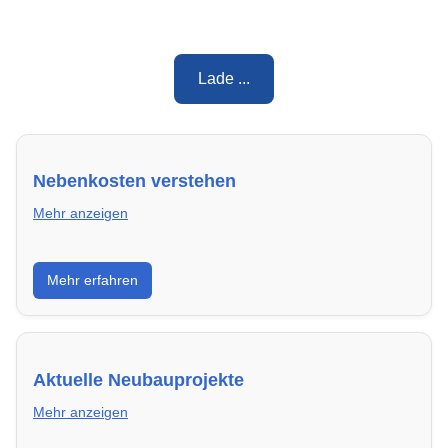
Lade ...
Nebenkosten verstehen
Mehr anzeigen
Erfahre, welche Nebenkosten rechtmäßig sind und
Mehr erfahren
wie du deine monatliche Belastung optimieren
kannst.
Aktuelle Neubauprojekte
Mehr anzeigen