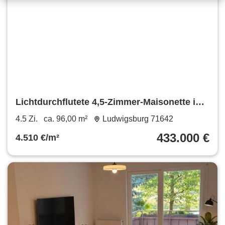
Lichtdurchflutete 4,5-Zimmer-Maisonette in
LB-Poppenweiler
4.5 Zi.
ca. 96,00 m²
Ludwigsburg 71642
433.000 €
4.510 €/m²