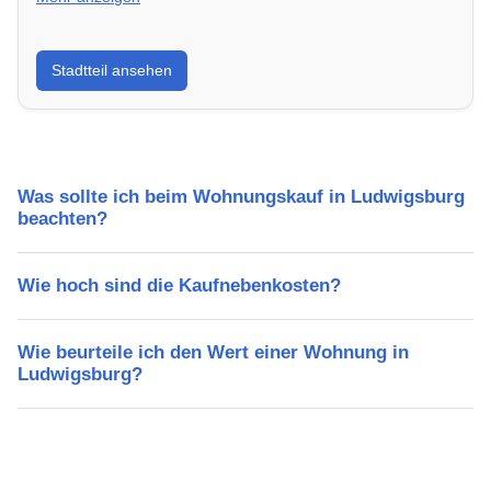
Erfahre mehr über deinen Stadtteil in Ludwigsburg:
Stadtteil ansehen
Lebensqualität, Verkehrsanbindung, Schulen,
Freizeitmöglichkeiten und Mietpreise.
Was sollte ich beim Wohnungskauf in Ludwigsburg
beachten?
Wie hoch sind die Kaufnebenkosten?
Wie beurteile ich den Wert einer Wohnung in
Ludwigsburg?