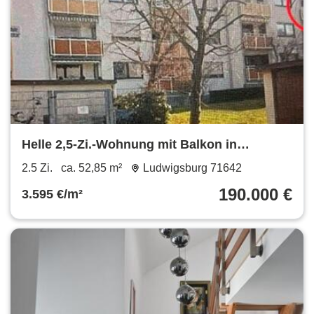
Helle 2,5-Zi.-Wohnung mit Balkon in
Ludwigsburg-Neckarweihingen
2.5 Zi.
ca. 52,85 m²
Ludwigsburg 71642
190.000 €
3.595 €/m²