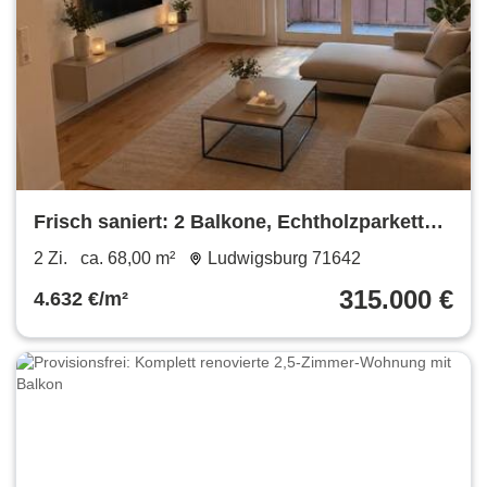
Frisch saniert: 2 Balkone, Echtholzparkett
und Tiefgarage
2 Zi.
ca. 68,00 m²
Ludwigsburg 71642
315.000 €
4.632 €/m²