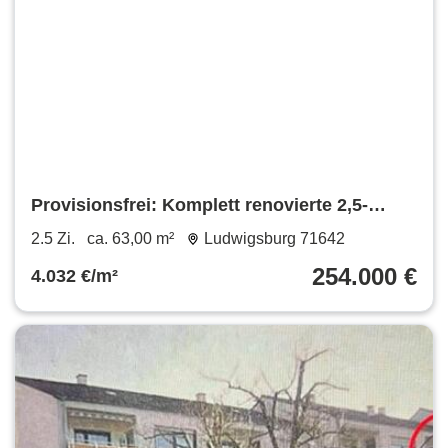
Provisionsfrei: Komplett renovierte 2,5-
Zimmer-Wohnung mit Balkon
2.5 Zi.
ca. 63,00 m²
Ludwigsburg 71642
254.000 €
4.032 €/m²